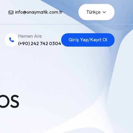
info@onaymatik.com.tr
Hemen Ara
Giriş Yap/Kayıt Ol
(+90) 242 742 0304
POS